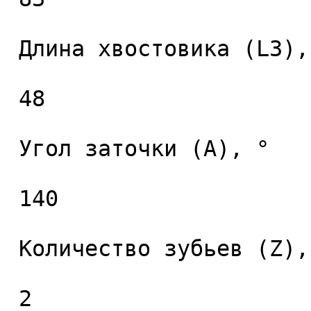
 Длина хвостовика (L3), мм. 

 48 

 Угол заточки (A), ° 

 140 

 Количество зубьев (Z), шт. 

 2 
