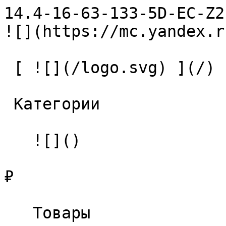
14.4-16-63-133-5D-EC-Z2-U9 С
![](https://mc.yandex.r
 [ ![](/logo.svg) ](/) 

 Категории 

   ![]()

₽

   Товары 
