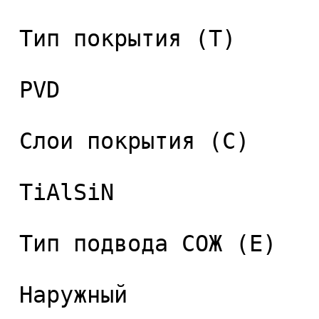
 Тип покрытия (T) 

 PVD 

 Слои покрытия (C) 

 TiAlSiN 

 Тип подвода СОЖ (E) 

 Наружный 
