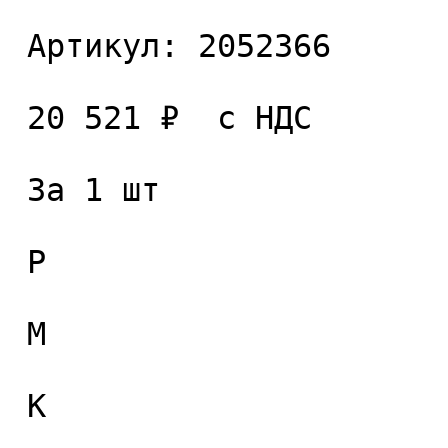
 Артикул: 2052366 

 20 521 ₽  с НДС  

 За 1 шт 

 P

 M

 K
