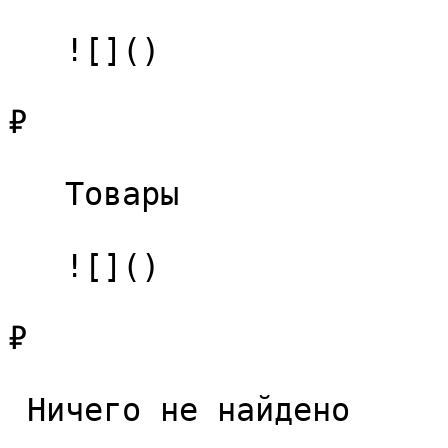
   ![]()

₽

   Товары 

   ![]()

₽

 Ничего не найдено 
