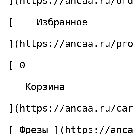
 ](https://ancaa.ru/orders) 

 [    Избранное 

 ](https://ancaa.ru/profile/favorites) 

 [ 0 

    Корзина 

 ](https://ancaa.ru/cart)

 [ Фрезы ](https://ancaa.ru/ctg/69c9bfab7b/frezy) 