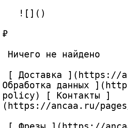
   ![]()

₽

 Ничего не найдено 

 [ Доставка ](https://ancaa.ru/pages/dostavka) [ 
Обработка данных ](http
policy) [ Контакты ]
(https://ancaa.ru/pages
 [ Фрезы ](https://ancaa.ru/ctg/69c9bfab7b/frezy) 