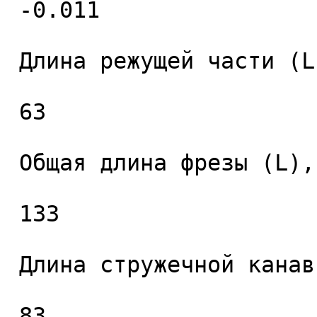
 -0.011 

 Длина режущей части (L1), мм. 

 63 

 Общая длина фрезы (L), мм. 

 133 

 Длина стружечной канавки (L2), мм. 

 83 
