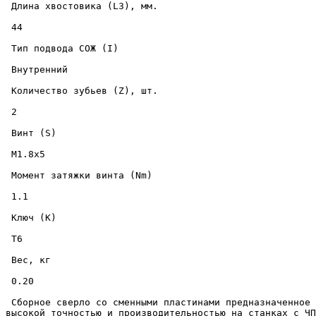
 Длина хвостовика (L3), мм. 

 44 

 Тип подвода СОЖ (I) 

 Внутренний 

 Количество зубьев (Z), шт. 

 2 

 Винт (S) 

 M1.8x5 

 Момент затяжки винта (Nm) 

 1.1 

 Ключ (K) 

 T6 

 Вес, кг 

 0.20 

 Сборное сверло со сменными пластинами предназначенное для скоростного сверления отверстий диаметром 13.5 мм., на глубину до 57 мм., в металлических изделиях с 
высокой точностью и производительностью на станках с ЧП