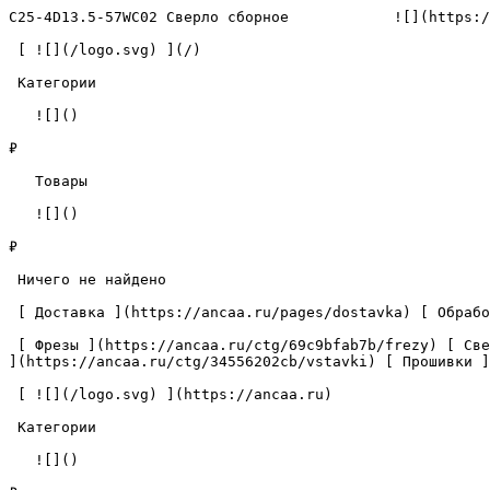
C25-4D13.5-57WC02 Сверло сборное            ![](https:/
 [ ![](/logo.svg) ](/) 

 Категории 

   ![]()

₽

   Товары 

   ![]()

₽

 Ничего не найдено 

 [ Доставка ](https://ancaa.ru/pages/dostavka) [ Обработка данных ](https://ancaa.ru/pages/privacy-policy) [ Контакты ](https://ancaa.ru/pages/contacts) 

 [ Фрезы ](https://ancaa.ru/ctg/69c9bfab7b/frezy) [ Сверла ](https://ancaa.ru/ctg/18f1b6fb02/sverla) [ Пластины ](https://ancaa.ru/ctg/e0f1419f29/plastiny) [ Вставки 
](https://ancaa.ru/ctg/34556202cb/vstavki) [ Прошивки ]
 [ ![](/logo.svg) ](https://ancaa.ru) 

 Категории 

   ![]()
