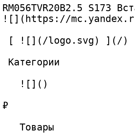
RM056TVR20B2.5 S173 Вставка т
![](https://mc.yandex.r
 [ ![](/logo.svg) ](/) 

 Категории 

   ![]()

₽

   Товары 
