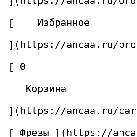
 ](https://ancaa.ru/orders) 

 [    Избранное 

 ](https://ancaa.ru/profile/favorites) 

 [ 0 

    Корзина 

 ](https://ancaa.ru/cart)

 [ Фрезы ](https://ancaa.ru/ctg/69c9bfab7b/frezy) 