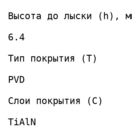
 Высота до лыски (h), мм. 

 6.4 

 Тип покрытия (T) 

 PVD 

 Слои покрытия (C) 

 TiAlN 
