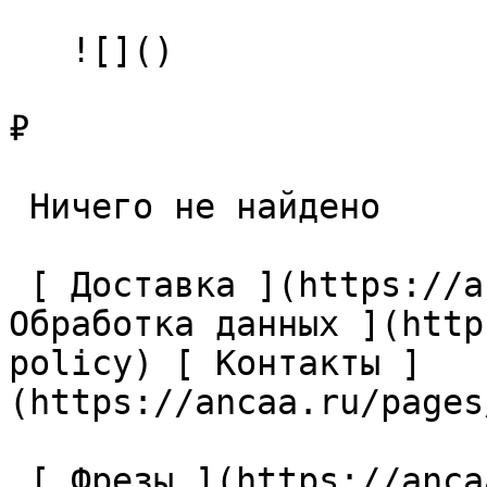
   ![]()

₽

 Ничего не найдено 

 [ Доставка ](https://ancaa.ru/pages/dostavka) [ 
Обработка данных ](http
policy) [ Контакты ]
(https://ancaa.ru/pages
 [ Фрезы ](https://ancaa.ru/ctg/69c9bfab7b/frezy) 