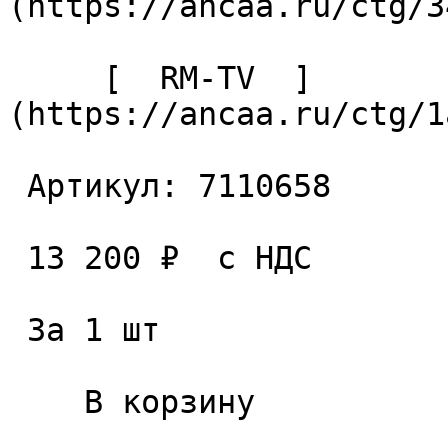
(https://ancaa.ru/ctg/3
     [  RM-TV  ]
(https://ancaa.ru/ctg/1
 Артикул: 7110658 

 13 200 ₽  с НДС  

 За 1 шт 

    В корзину   
