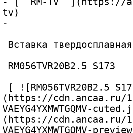
- [  RM-TV  ](https://a
tv)

- 

 Вставка твердосплавная 

 RM056TVR20B2.5 S173 

 [ ![RM056TVR20B2.5 S173 Вставка твердосплавная]
(https://cdn.ancaa.ru/1
VAEYG4YXMWTGQMV-cuted.j
(https://cdn.ancaa.ru/1
VAEYG4YXMWTGQMV-preview