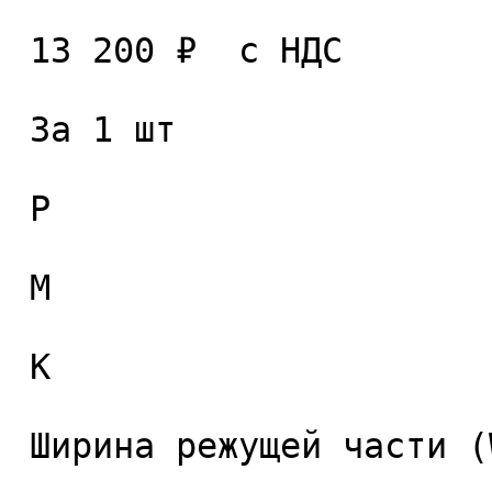
 13 200 ₽  с НДС  

 За 1 шт 

 P

 M

 K

 Ширина режущей части (W), мм. 
