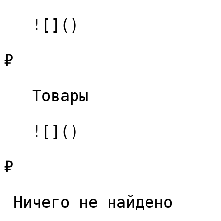
   ![]()

₽

   Товары 

   ![]()

₽

 Ничего не найдено 
