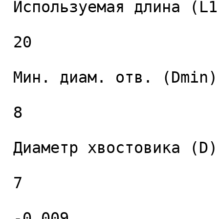
 Используемая длина (L1), мм. 

 20 

 Мин. диам. отв. (Dmin), мм. 

 8 

 Диаметр хвостовика (D), мм. 

 7 

 -0.009 
