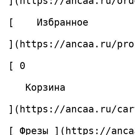
 ](https://ancaa.ru/orders) 

 [    Избранное 

 ](https://ancaa.ru/profile/favorites) 

 [ 0 

    Корзина 

 ](https://ancaa.ru/cart)

 [ Фрезы ](https://ancaa.ru/ctg/69c9bfab7b/frezy) 