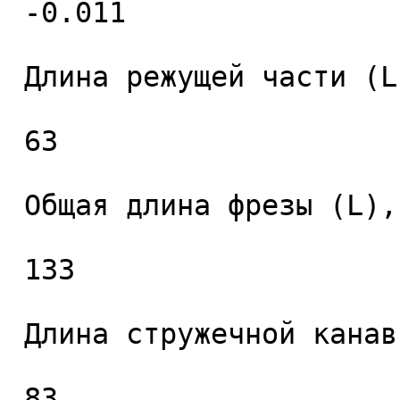
 -0.011 

 Длина режущей части (L1), мм. 

 63 

 Общая длина фрезы (L), мм. 

 133 

 Длина стружечной канавки (L2), мм. 

 83 
