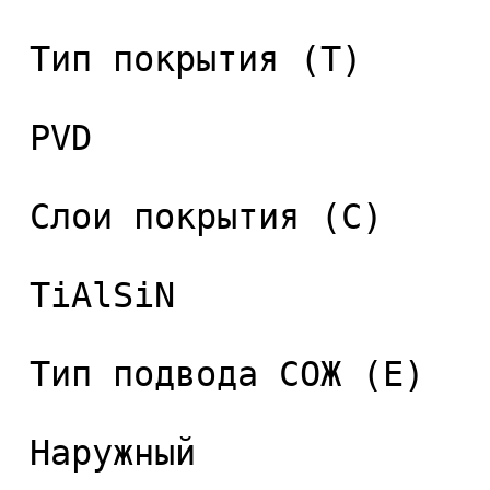
 Тип покрытия (T) 

 PVD 

 Слои покрытия (C) 

 TiAlSiN 

 Тип подвода СОЖ (E) 

 Наружный 
