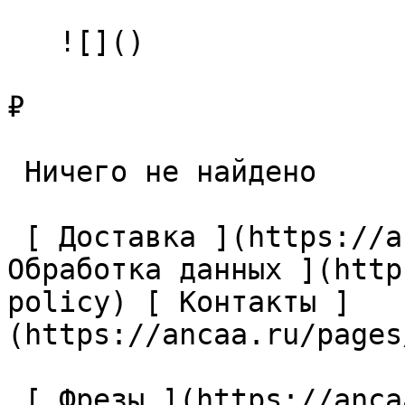
   ![]()

₽

 Ничего не найдено 

 [ Доставка ](https://ancaa.ru/pages/dostavka) [ 
Обработка данных ](http
policy) [ Контакты ]
(https://ancaa.ru/pages
 [ Фрезы ](https://ancaa.ru/ctg/69c9bfab7b/frezy) 