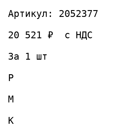
 Артикул: 2052377 

 20 521 ₽  с НДС  

 За 1 шт 

 P

 M

 K
