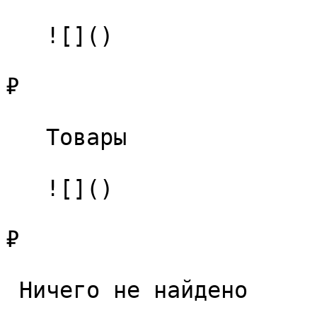
   ![]()

₽

   Товары 

   ![]()

₽

 Ничего не найдено 
