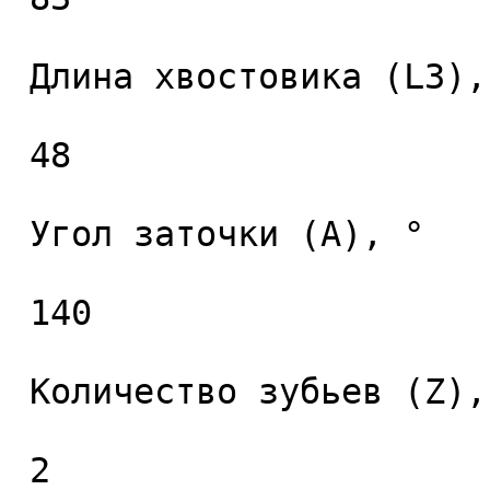
 Длина хвостовика (L3), мм. 

 48 

 Угол заточки (A), ° 

 140 

 Количество зубьев (Z), шт. 

 2 
