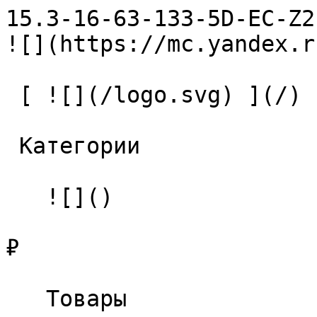
15.3-16-63-133-5D-EC-Z2-U9 С
![](https://mc.yandex.r
 [ ![](/logo.svg) ](/) 

 Категории 

   ![]()

₽

   Товары 
