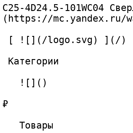
C25-4D24.5-101WC04 Свер
(https://mc.yandex.ru/w
 [ ![](/logo.svg) ](/) 

 Категории 

   ![]()

₽

   Товары 
