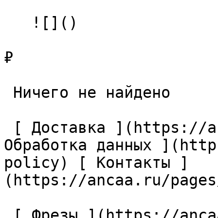
   ![]()

₽

 Ничего не найдено 

 [ Доставка ](https://ancaa.ru/pages/dostavka) [ 
Обработка данных ](http
policy) [ Контакты ]
(https://ancaa.ru/pages
 [ Фрезы ](https://ancaa.ru/ctg/69c9bfab7b/frezy) 