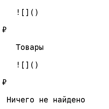
   ![]()

₽

   Товары 

   ![]()

₽

 Ничего не найдено 
