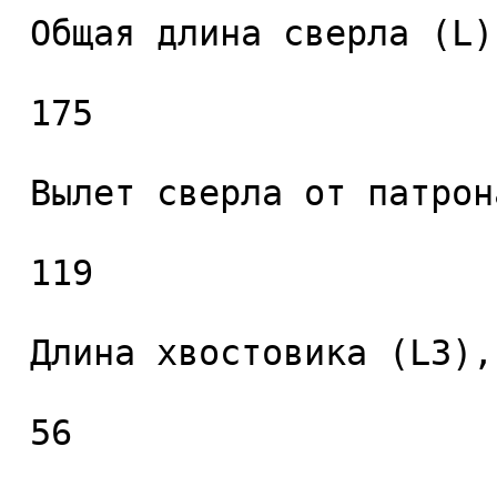
 Общая длина сверла (L), мм. 

 175 

 Вылет сверла от патрона (L2), мм. 

 119 

 Длина хвостовика (L3), мм. 

 56 
