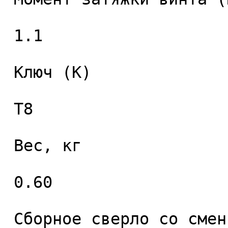
 1.1 

 Ключ (K) 

 T8 

 Вес, кг 

 0.60 

 Сборное сверло со сменными пластинами 