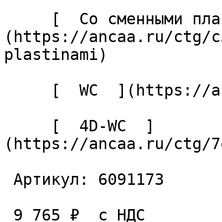
     [  Со сменными пластинами  ]
(https://ancaa.ru/ctg/c
plastinami) 

     [  WC  ](https://ancaa.ru/ctg/ec7adb5339/wc) 

     [  4D-WC  ]
(https://ancaa.ru/ctg/7
 Артикул: 6091173 

 9 765 ₽  с НДС  
