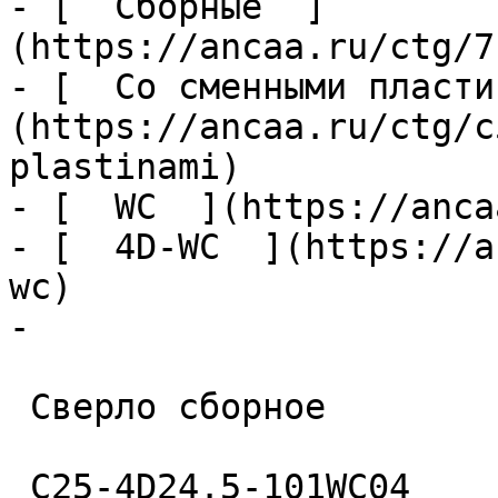
- [  Сборные  ]
(https://ancaa.ru/ctg/7
- [  Со сменными пласти
(https://ancaa.ru/ctg/c
plastinami)

- [  WC  ](https://anca
- [  4D-WC  ](https://a
wc)

- 

 Сверло сборное 

 C25-4D24.5-101WC04 
