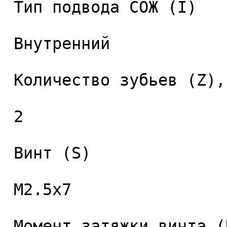
 Тип подвода СОЖ (I) 

 Внутренний 

 Количество зубьев (Z), шт. 

 2 

 Винт (S) 

 M2.5x7 

 Момент затяжки винта (Nm) 
