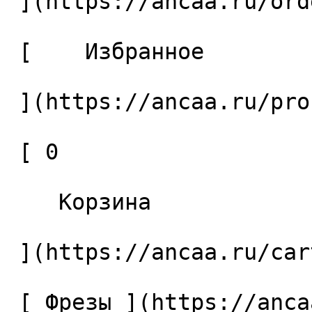
 ](https://ancaa.ru/orders) 

 [    Избранное 

 ](https://ancaa.ru/profile/favorites) 

 [ 0 

    Корзина 

 ](https://ancaa.ru/cart)

 [ Фрезы ](https://ancaa.ru/ctg/69c9bfab7b/frezy) 