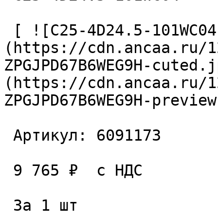
 [ ![C25-4D24.5-101WC04 Сверло сборное]
(https://cdn.ancaa.ru/1
ZPGJPD67B6WEG9H-cuted.j
(https://cdn.ancaa.ru/1
ZPGJPD67B6WEG9H-preview
 Артикул: 6091173 

 9 765 ₽  с НДС  

 За 1 шт 
