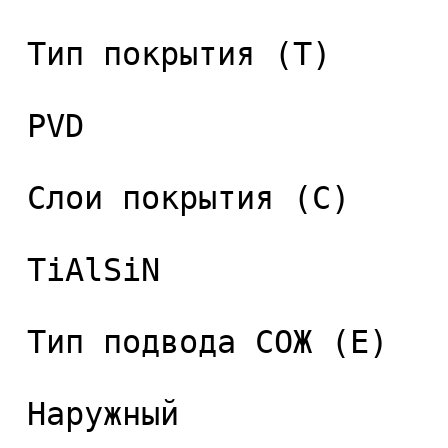
 Тип покрытия (T) 

 PVD 

 Слои покрытия (C) 

 TiAlSiN 

 Тип подвода СОЖ (E) 

 Наружный 
