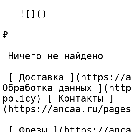
   ![]()

₽

 Ничего не найдено 

 [ Доставка ](https://ancaa.ru/pages/dostavka) [ 
Обработка данных ](http
policy) [ Контакты ]
(https://ancaa.ru/pages
 [ Фрезы ](https://ancaa.ru/ctg/69c9bfab7b/frezy) 