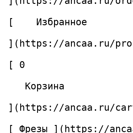
 ](https://ancaa.ru/orders) 

 [    Избранное 

 ](https://ancaa.ru/profile/favorites) 

 [ 0 

    Корзина 

 ](https://ancaa.ru/cart)

 [ Фрезы ](https://ancaa.ru/ctg/69c9bfab7b/frezy) 