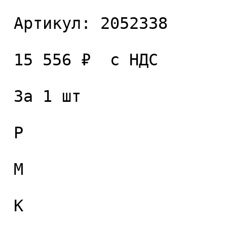
 Артикул: 2052338 

 15 556 ₽  с НДС  

 За 1 шт 

 P

 M

 K
