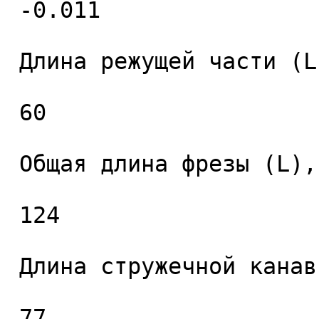
 -0.011 

 Длина режущей части (L1), мм. 

 60 

 Общая длина фрезы (L), мм. 

 124 

 Длина стружечной канавки (L2), мм. 

 77 
