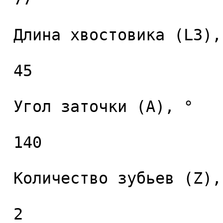
 Длина хвостовика (L3), мм. 

 45 

 Угол заточки (A), ° 

 140 

 Количество зубьев (Z), шт. 

 2 
