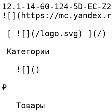
12.1-14-60-124-5D-EC-Z2-U9 С
![](https://mc.yandex.r
 [ ![](/logo.svg) ](/) 

 Категории 

   ![]()

₽

   Товары 
