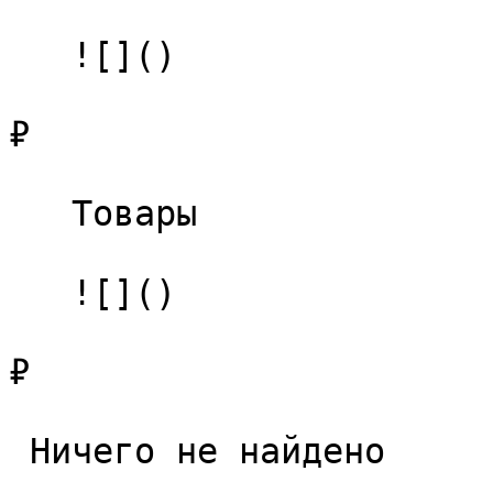
   ![]()

₽

   Товары 

   ![]()

₽

 Ничего не найдено 
