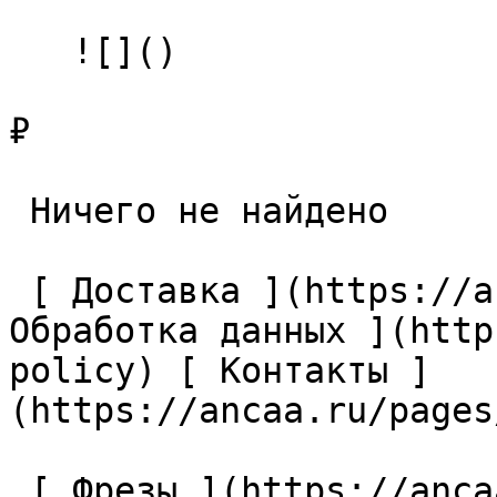
   ![]()

₽

 Ничего не найдено 

 [ Доставка ](https://ancaa.ru/pages/dostavka) [ 
Обработка данных ](http
policy) [ Контакты ]
(https://ancaa.ru/pages
 [ Фрезы ](https://ancaa.ru/ctg/69c9bfab7b/frezy) 