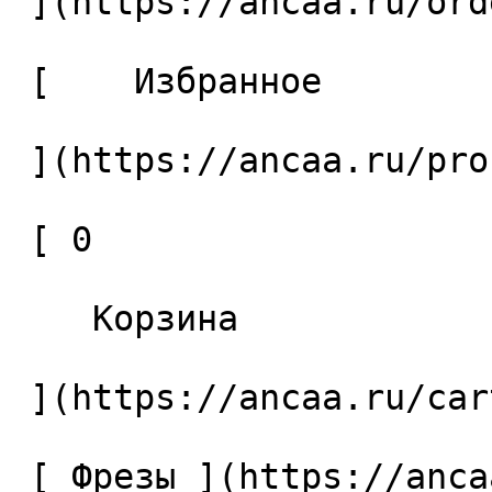
 ](https://ancaa.ru/orders) 

 [    Избранное 

 ](https://ancaa.ru/profile/favorites) 

 [ 0 

    Корзина 

 ](https://ancaa.ru/cart)

 [ Фрезы ](https://ancaa.ru/ctg/69c9bfab7b/frezy) 