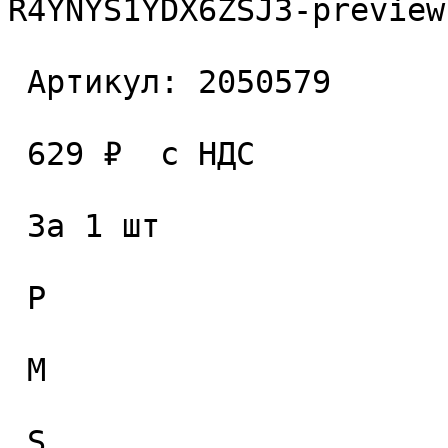
R4YNYS1YDX6ZSJ3-preview
 Артикул: 2050579 

 629 ₽  с НДС  

 За 1 шт 

 P

 M

 S
