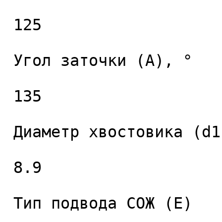
 125 

 Угол заточки (A), ° 

 135 

 Диаметр хвостовика (d1), мм. 

 8.9 

 Тип подвода СОЖ (E) 
