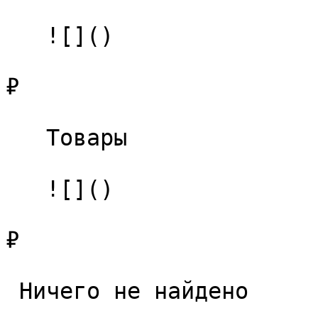
   ![]()

₽

   Товары 

   ![]()

₽

 Ничего не найдено 
