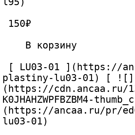
l95) 

 150₽ 

    В корзину   

 [ LU03-01 ](https://ancaa.ru/pr/ed0a8bde82/vint-
plastiny-lu03-01) [ ![]
(https://cdn.ancaa.ru/1
K0JHAHZWPFBZBM4-thumb_c
(https://ancaa.ru/pr/ed
lu03-01) 
