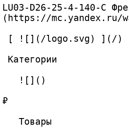
LU03-D26-25-4-140-С Фре
(https://mc.yandex.ru/w
 [ ![](/logo.svg) ](/) 

 Категории 

   ![]()

₽

   Товары 
