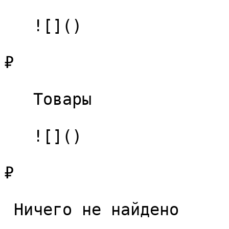
   ![]()

₽

   Товары 

   ![]()

₽

 Ничего не найдено 
