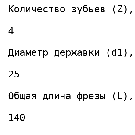
 Количество зубьев (Z), шт. 

 4 

 Диаметр державки (d1), мм. 

 25 

 Общая длина фрезы (L), мм. 

 140 
