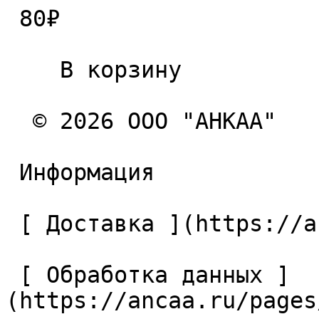
 80₽ 

    В корзину   

  © 2026 ООО "АНКАА" 

 Информация 

 [ Доставка ](https://ancaa.ru/pages/dostavka) 

 [ Обработка данных ]
(https://ancaa.ru/pages