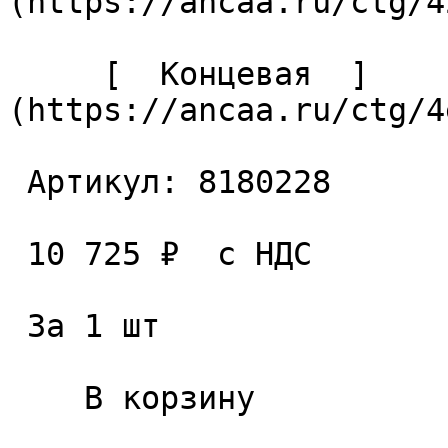
(https://ancaa.ru/ctg/4
     [  Концевая  ]
(https://ancaa.ru/ctg/4
 Артикул: 8180228 

 10 725 ₽  с НДС  

 За 1 шт 

    В корзину   
