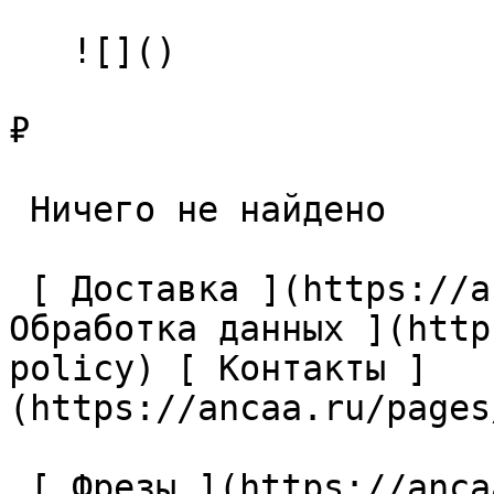
   ![]()

₽

 Ничего не найдено 

 [ Доставка ](https://ancaa.ru/pages/dostavka) [ 
Обработка данных ](http
policy) [ Контакты ]
(https://ancaa.ru/pages
 [ Фрезы ](https://ancaa.ru/ctg/69c9bfab7b/frezy) 