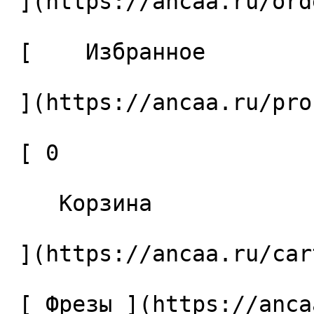
 ](https://ancaa.ru/orders) 

 [    Избранное 

 ](https://ancaa.ru/profile/favorites) 

 [ 0 

    Корзина 

 ](https://ancaa.ru/cart)

 [ Фрезы ](https://ancaa.ru/ctg/69c9bfab7b/frezy) 