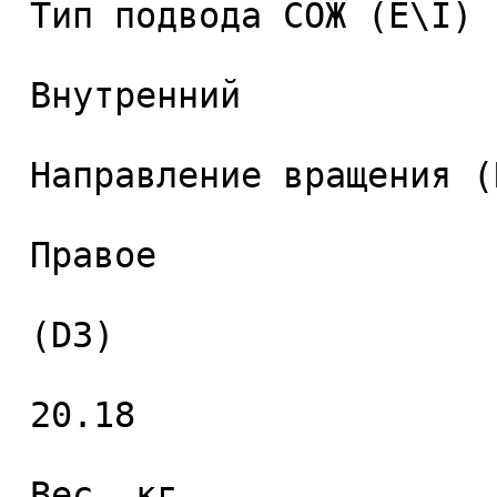
 Тип подвода СОЖ (E\I) 

 Внутренний 

 Направление вращения (RH) 

 Правое 

 (D3) 

 20.18 

 Вес, кг 
